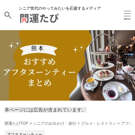
シニア世代のやってみたいを応援するメディア
本ページには広告が含まれています。
開運たびTOP
>
シニアのお出かけ・旅行
>
グルメ・レストラン
>
アフタ
アフタヌーンティー