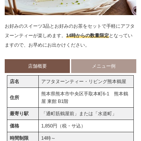
お好みのスイーツ3品とお好みのお茶をセットで手軽にアフタ
ヌーンティーが楽しめます。
14時からの数量限定
となってい
ますので、お早めにお出かけください。
店舗概要
メニュー例
店名
アフタヌーンティー・リビング熊本鶴屋
熊本県熊本市中央区手取本町6-1 熊本鶴
住所
屋 東館 B1階
最寄り駅
「通町筋鶴屋前」または「水道町」
価格
1,850円（税・サ込）
時間制限
14時～