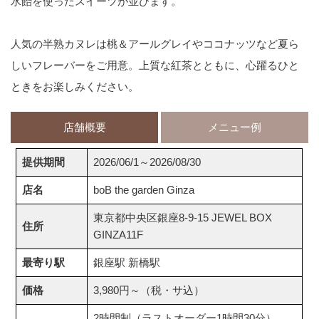
水飴を使ったスイーツが並びます。
人気の半熟カヌレは桃＆アールグレイやココナッツなど夏ら
しいフレーバーをご用意。上質な紅茶とともに、心躍るひと
ときをお楽しみください。
店舗概要
メニュー例
提供期間
2026/06/1～2026/08/30
店名
boB the garden Ginza
東京都中央区銀座8-9-15 JEWEL BOX
住所
GINZA11F
最寄り駅
銀座駅 新橋駅
価格
3,980円～（税・サ込）
2時間制（ラストオーダー1時間30分）