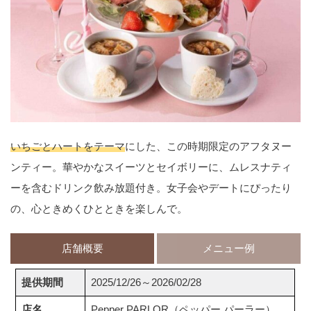
いちごとハートをテーマ
にした、この時期限定のアフタヌー
ンティー。華やかなスイーツとセイボリーに、ムレスナティ
ーを含むドリンク飲み放題付き。女子会やデートにぴったり
の、心ときめくひとときを楽しんで。
店舗概要
メニュー例
提供期間
2025/12/26～2026/02/28
店名
Pepper PARLOR（ペッパー パーラー）