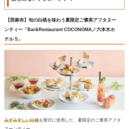
【西麻布】旬の白桃を味わう夏限定ご褒美アフタヌー
ンティー「Bar&Restaurant COCONOMA／六本木ホ
テル S」
みずみずしい白桃
を贅沢に使用した、夏限定のご褒美アフタ
ヌーンティー。