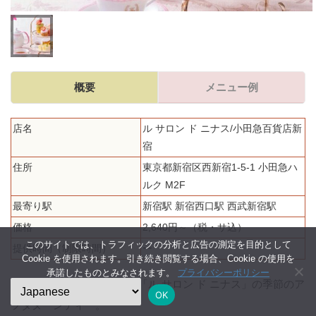
概要
メニュー例
店名
ル サロン ド ニナス/小田急百貨店新
宿
住所
東京都新宿区西新宿1-5-1 小田急ハ
ルク M2F
最寄り駅
新宿駅 新宿西口駅 西武新宿駅
価格
2,640円～（税・サ込）
このサイトでは、トラフィックの分析と広告の測定を目的として
提供時間（制限時間）
ー
Cookie を使用されます。引き続き閲覧する場合、Cookie の使用を
承諾したものとみなされます。
プライバシーポリシー
小田急百貨店新宿のカフェ「ル サロン ド ニナス」の季節のア
OK
フタヌーンティー。