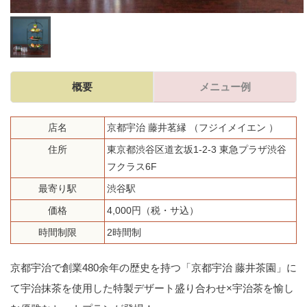
概要
メニュー例
店名
京都宇治 藤井茗縁 （フジイメイエン ）
住所
東京都渋谷区道玄坂1-2-3 東急プラザ渋谷
フクラス6F
最寄り駅
渋谷駅
価格
4,000円（税・サ込）
時間制限
2時間制
京都宇治で創業480余年の歴史を持つ「京都宇治 藤井茶園」に
て宇治抹茶を使用した特製デザート盛り合わせ×宇治茶を愉し