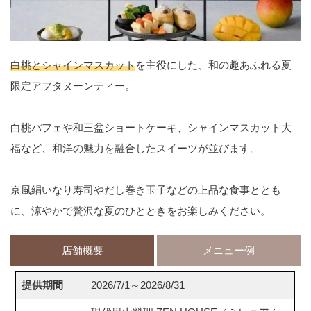
白桃とシャインマスカット
を主役にした、和の趣あふれる夏
限定アフタヌーンティー。
白桃パフェや和三盆ショートケーキ、シャインマスカット大
福など、和洋の魅力を融合したスイーツが並びます。
京風絹いなり寿司やだし巻き玉子などの上品な食事ととも
に、涼やかで贅沢な夏のひとときをお楽しみください。
店舗概要
メニュー例
提供期間
2026/7/1～2026/8/31