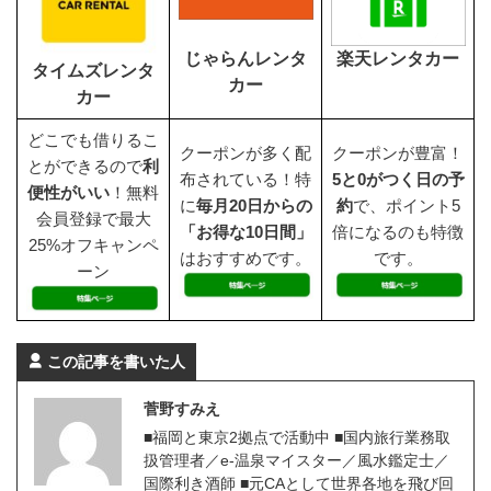
じゃらんレンタ
楽天レンタカー
タイムズレンタ
カー
カー
どこでも借りるこ
クーポンが多く配
クーポンが豊富！
とができるので
利
布されている！特
5と0がつく日の予
便性がいい
！無料
に
毎月20日からの
約
で、ポイント5
会員登録で最大
「お得な10日間」
倍になるのも特徴
25%オフキャンペ
はおすすめです。
です。
ーン
この記事を書いた人
菅野すみえ
■福岡と東京2拠点で活動中 ■国内旅行業務取
扱管理者／e-温泉マイスター／風水鑑定士／
国際利き酒師 ■元CAとして世界各地を飛び回