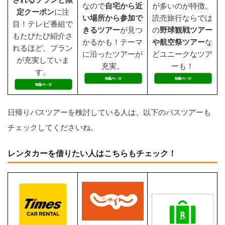
なので
自宅から近
が多いのが特徴。
定クーポン
に注
い場所から参加で
読売旅行ならでは
目！テレビ番組で
きるツアー
が見つ
の
野球観戦ツアー
もたびたび紹介さ
かるかも！テーマ
や航空祭ツアー
な
れるほど、プラン
に沿ったツアーが
どユニークなツア
が充実していま
充実。
ーも！
す。
日帰りバスツアーを検討している人は、以下のバスツアーも
チェックしてくださいね。
レンタカーを借りたい人はこちらもチェック！