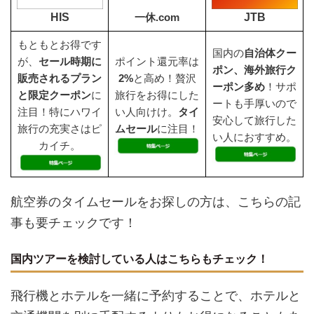
HIS
JTB
一休.com
もともとお得です
国内の
自治体クー
が、
セール時期に
ポイント還元率は
ポン、海外旅行ク
販売されるプラン
2%
と高め！贅沢
ーポン多め
！サポ
と限定クーポン
に
旅行をお得にした
ートも手厚いので
注目！特にハワイ
い人向けけ。
タイ
安心して旅行した
旅行の充実さはピ
ムセール
に注目！
い人におすすめ。
カイチ。
航空券のタイムセールをお探しの方は、こちらの記
事も要チェックです！
国内ツアーを検討している人はこちらもチェック！
飛行機とホテルを一緒に予約することで、ホテルと