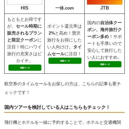
HIS
JTB
一休.com
もともとお得です
国内の
自治体クー
が、
セール時期に
ポイント還元率は
ポン、海外旅行ク
販売されるプラン
2%
と高め！贅沢
ーポン多め
！サポ
と限定クーポン
に
旅行をお得にした
ートも手厚いので
注目！特にハワイ
い人向けけ。
タイ
安心して旅行した
旅行の充実さはピ
ムセール
に注目！
い人におすすめ。
カイチ。
航空券のタイムセールをお探しの方は、こちらの記事も要チ
ェックです！
国内ツアーを検討している人はこちらもチェック！
飛行機とホテルを一緒に予約することで、ホテルと交通機関