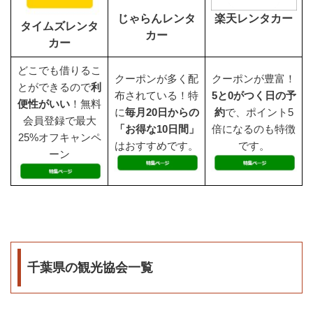
じゃらんレンタ
楽天レンタカー
タイムズレンタ
カー
カー
どこでも借りるこ
クーポンが多く配
クーポンが豊富！
とができるので
利
布されている！特
5と0がつく日の予
便性がいい
！無料
に
毎月20日からの
約
で、ポイント5
会員登録で最大
「お得な10日間」
倍になるのも特徴
25%オフキャンペ
はおすすめです。
です。
ーン
千葉県の観光協会一覧