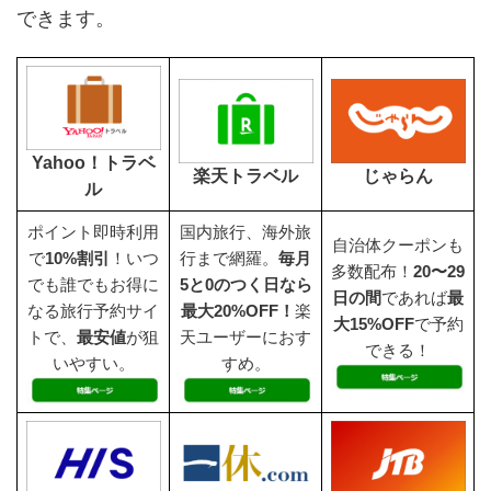
できます。
Yahoo！トラベ
楽天トラベル
じゃらん
ル
ポイント即時利用
国内旅行、海外旅
自治体クーポンも
で
10%割引
！いつ
行まで網羅。
毎月
多数配布！
20〜29
でも誰でもお得に
5と0のつく日なら
日の間
であれば
最
なる旅行予約サイ
最大20%OFF！
楽
大15%OFF
で予約
トで、
最安値
が狙
天ユーザーにおす
できる！
いやすい。
すめ。