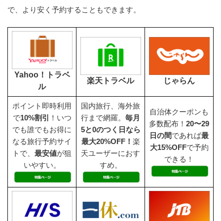
で、より安く予約することもできます。
Yahoo！トラベ
楽天トラベル
じゃらん
ル
ポイント即時利用
国内旅行、海外旅
自治体クーポンも
で
10%割引
！いつ
行まで網羅。
毎月
多数配布！
20〜29
でも誰でもお得に
5と0のつく日なら
日の間
であれば
最
なる旅行予約サイ
最大20%OFF！
楽
大15%OFF
で予約
トで、
最安値
が狙
天ユーザーにおす
できる！
いやすい。
すめ。