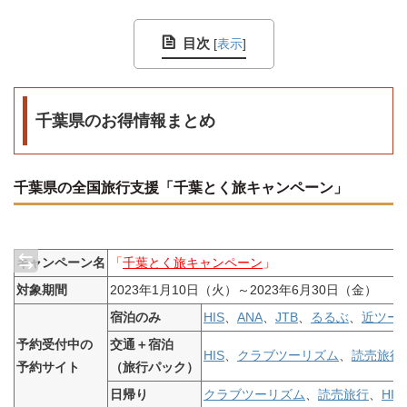
目次
[
表示
]
千葉県のお得情報まとめ
千葉県の全国旅行支援「千葉とく旅キャンペーン」
キャンペーン名
「
千葉とく旅キャンペーン
」
対象期間
2023年1月10日（火）～2023年6月30日（金）
宿泊のみ
HIS
、
ANA
、
JTB
、
るるぶ
、
近ツー
予約受付中の
交通＋宿泊
HIS
、
クラブツーリズム
、
読売旅行
予約サイト
（旅行パック）
日帰り
クラブツーリズム
、
読売旅行
、
HIS