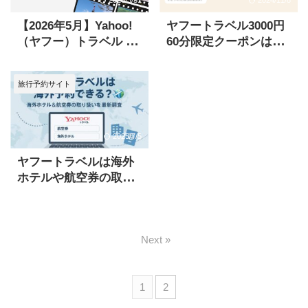
2026/3/31
2024/11/8
【2026年5月】Yahoo!
ヤフートラベル3000円
（ヤフー）トラベル ク
60分限定クーポンはい
ーポンコードで最安値
つ？旅のプロが徹底解
ゲット！
説
旅行予約サイト
2025/7/5
ヤフートラベルは海外
ホテルや航空券の取り
扱いはある？最新情報
を解説
Next »
1
2