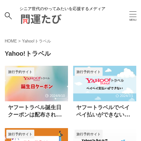
シニア世代のやってみたいを応援するメディア
HOME
>
Yahoo!トラベル
Yahoo!トラベル
旅行予約サイト
旅行予約サイト
2024/9/10
2024/7/1
ヤフートラベル誕生日
ヤフートラベルでペイ
クーポンは配布されて
ペイ払いができない時
る？お得にホテルでバ
の対処法！4つのチェッ
ースデーを楽しむ方法
クポイント
旅行予約サイト
旅行予約サイト