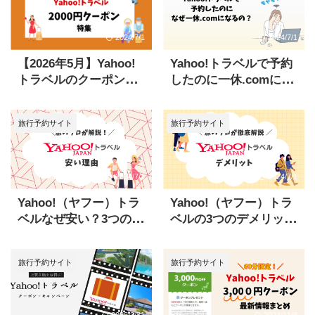
2024/7/1
2024/7/1
【2026年5月】Yahoo!
Yahoo!トラベルで予約
トラベルのクーポンコ
したのに一休.comにな
ード2000円最新情報ま
る理由を徹底解説
とめ
旅行予約サイト
旅行予約サイト
2024/7/1
2024/7/1
Yahoo!（ヤフー）トラ
Yahoo!（ヤフー）トラ
ベルなぜ安い？3つの秘
ベルの3つのデメリッ
密と安心のポイントを
ト！それでも利用する
徹底解説
価値がある理由
旅行予約サイト
旅行予約サイト