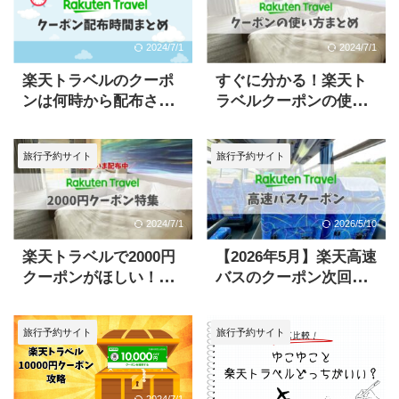
2024/7/1
2024/7/1
楽天トラベルのクーポ
すぐに分かる！楽天ト
ンは何時から配布され
ラベルクーポンの使い
る？いち早く獲得した
方と併用の仕方
い方必見
旅行予約サイト
旅行予約サイト
2024/7/1
2026/5/10
楽天トラベルで2000円
【2026年5月】楽天高速
クーポンがほしい！現
バスのクーポン次回の
在配布中のものを一気
配布はいつ？最新情報
紹介
まとめ
旅行予約サイト
旅行予約サイト