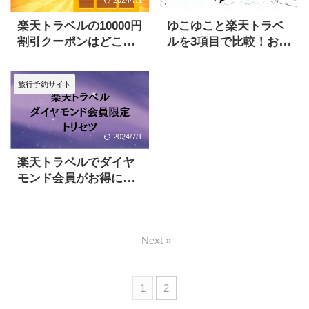
2024/7/1
2024/2/25
楽天トラベルの10000円
ゆこゆこと楽天トラベ
割引クーポンはどこ？
ルを3項目で比較！お得
獲得方法と使い方
に予約したい場合は楽
天に軍配
旅行予約サイト
2024/7/1
楽天トラベルでダイヤ
モンド会員がお得にな
る日３選
Next »
1
2