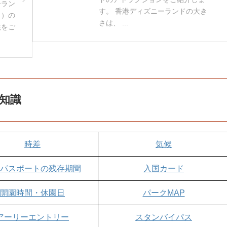
ーラン
す。 香港ディズニーランドの大き
ト）の
さは、 ...
法をご
知識
時差
気候
パスポートの残存期間
入国カード
開園時間・休園日
パークMAP
アーリーエントリー
スタンバイパス