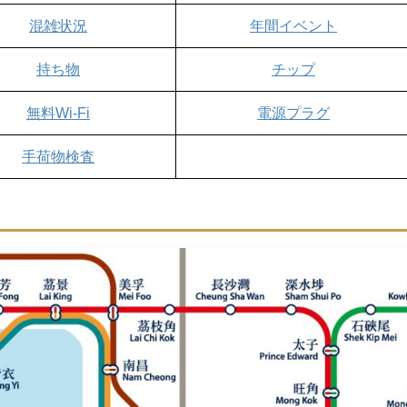
混雑状況
年間イベント
持ち物
チップ
無料Wi-Fi
電源プラグ
手荷物検査