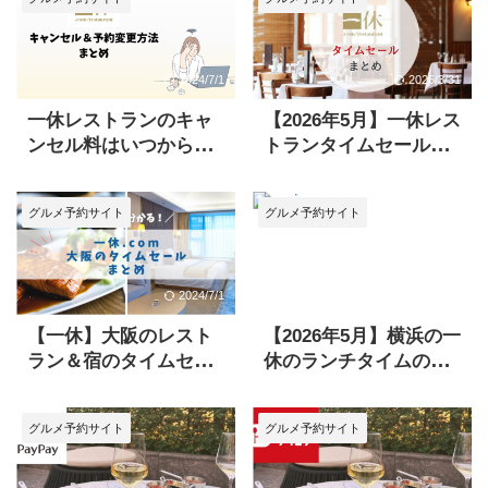
たり
2024/7/1
2026/3/31
一休レストランのキャ
【2026年5月】一休レス
ンセル料はいつから？
トランタイムセールは
キャンセル料や手続き
いつ？開催中のプラン
方法も徹底解説
がすぐ分かる
グルメ予約サイト
グルメ予約サイト
2024/7/1
2026/5/10
【一休】大阪のレスト
【2026年5月】横浜の一
ラン＆宿のタイムセー
休のランチタイムのセ
ルが1目で分かる！半額
ール対象レストランは
プランも登場
ここ！
グルメ予約サイト
グルメ予約サイト