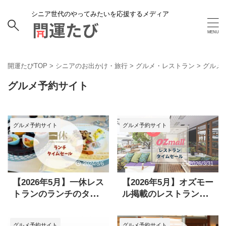
シニア世代のやってみたいを応援するメディア
開運たびTOP
>
シニアのお出かけ・旅行
>
グルメ・レストラン
>
グルメ
グルメ予約サイト
グルメ予約サイト
グルメ予約サイト
2024/8/6
2026/3/31
【2026年5月】一休レス
【2026年5月】オズモー
トランのランチのタイ
ル掲載のレストランの
ムセール一覧まとめ！
タイムセール＆クーポ
女子会やご褒美にぴっ
ンまとめ
グルメ予約サイト
グルメ予約サイト