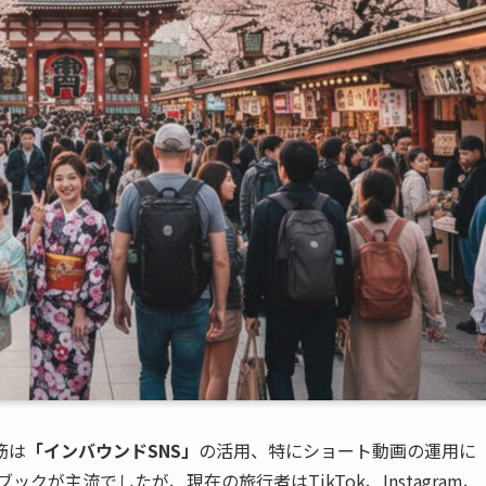
筋は
「インバウンドSNS」
の活用、特にショート動画の運用に
ックが主流でしたが、現在の旅行者はTikTok、Instagram、