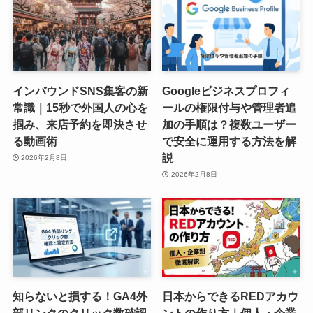
インバウンドSNS集客の新
Googleビジネスプロフィ
常識｜15秒で外国人の心を
ールの権限付与や管理者追
掴み、来店予約を即決させ
加の手順は？複数ユーザー
る動画術
で安全に運用する方法を解
説
2026年2月8日
2026年2月8日
知らないと損する！GA4外
日本からできるREDアカウ
部リンクのクリック数確認
ントの作り方｜個人・企業