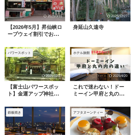
2026/3/31
2025/12/27
【2026年5月】昇仙峡ロ
身延山久遠寺
ープウェイ割引でお得
に楽しむ！パワースポ
ットを巡る旅
パワースポット
ホテル旅館
2025/12/27
2025/4/20
【富士山パワースポッ
これで迷わない！ドー
ト】金運アップ神社
ミーイン甲府と丸の内
「新屋山神社」金運カ
の6つの違いを徹底解説
ードの効果がすごい！
鉄板焼き
アフタヌーンティー