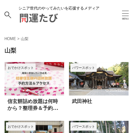
シニア世代のやってみたいを応援するメディア
HOME
>
山梨
山梨
おでかけスポット
パワースポット
2024/7/1
2025/12/27
信玄餅詰め放題は何時
武田神社
から？整理券＆予約な
ど事前に知っておくべ
きポイント解説
おでかけスポット
パワースポット