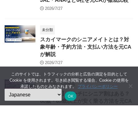
JAL・ANAなど6社を元CAが徹底比較
2026/7/27
未分類
スカイマークのシニアメイトとは？対
象年齢・予約方法・支払い方法を元CA
が解説
2026/7/27
このサイトでは、トラフィックの分析と広告の測定を目的として
Cookie を使用されます。引き続き閲覧する場合、Cookie の使用を
シニア割・お得情報
承諾したものとみなされます。
プライバシーポリシー
【2026年】ピーチにシニア割はある？
OK
60歳・65歳以上が安く乗る方法を元CA
が解説
2026/7/24