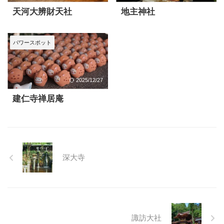
天河大辨財天社
地主神社
パワースポット
2025/12/27
建仁寺禅居庵
深大寺
諏訪大社