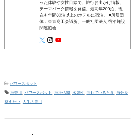
った体験や女性目線で、旅行お出かけ情報、
テーマパーク情報を発信。最高年200泊、現
在も年間80泊以上のホテルに宿泊。 ■所属団
体：東京商工会議所、一般社団法人 宿泊施設
関連協会
-
パワースポット
-
神奈川
,
パワースポット
,
神社仏閣
,
水属性
,
疲れているとき
,
自分を
整えたい
,
人生の節目