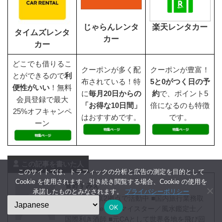
じゃらんレンタ
楽天レンタカー
タイムズレンタ
カー
カー
どこでも借りるこ
クーポンが多く配
クーポンが豊富！
とができるので
利
布されている！特
5と0がつく日の予
便性がいい
！無料
に
毎月20日からの
約
で、ポイント5
会員登録で最大
「お得な10日間」
倍になるのも特徴
25%オフキャンペ
はおすすめです。
です。
ーン
この記事を書いた人
このサイトでは、トラフィックの分析と広告の測定を目的として
Cookie を使用されます。引き続き閲覧する場合、Cookie の使用を
菅野すみえ
承諾したものとみなされます。
プライバシーポリシー
■福岡と東京2拠点で活動中 ■国内旅行業務取
OK
扱管理者／e-温泉マイスター／風水鑑定士／
国際利き酒師 ■元CAとして世界各地を飛び回