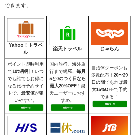
できます。
Yahoo！トラベ
楽天トラベル
じゃらん
ル
ポイント即時利用
国内旅行、海外旅
自治体クーポンも
で
10%割引
！いつ
行まで網羅。
毎月
多数配布！
20〜29
でも誰でもお得に
5と0のつく日なら
日の間
であれば
最
なる旅行予約サイ
最大20%OFF！
楽
大15%OFF
で予約
トで、
最安値
が狙
天ユーザーにおす
できる！
いやすい。
すめ。