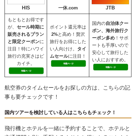
HIS
JTB
一休.com
もともとお得です
国内の
自治体クー
が、
セール時期に
ポイント還元率は
ポン、海外旅行ク
販売されるプラン
2%
と高め！贅沢
ーポン多め
！サポ
と限定クーポン
に
旅行をお得にした
ートも手厚いので
注目！特にハワイ
い人向けけ。
タイ
安心して旅行した
旅行の充実さはピ
ムセール
に注目！
い人におすすめ。
カイチ。
航空券のタイムセールをお探しの方は、こちらの記
事も要チェックです！
国内ツアーを検討している人はこちらもチェック！
飛行機とホテルを一緒に予約することで、ホテルと