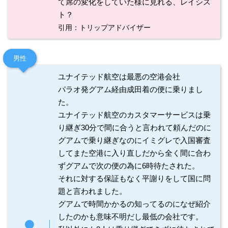
て席の変化をしていた様に見れる、レイシス
ト？
引用：トリップアドバイザー
男性
ユナイテッド航空は最悪の空港会社
パラオ発グアム経由成田着の便に乗りまし
た。
ユナイテッド航空のカスタマーサービスは乗
り継ぎ30分で間に合うと言われて頼んだのに
グアムで乗り継ぎなのにイミグレで入国審査
してまた空港に入り直しだから全く間に合わ
ずグアムで次の便の為に6時待たされた。
それに対する保証もなく平謝りをして国に問
題と言われました。
グアムで時間かかるの知ってるのになぜ紹介
したのかも意味不明だし最低の会社です。