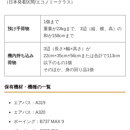
（日本発着区間/エコノミークラス）
1個まで
預け手荷物
重量が23kgまで、 3辺（縦、横、高）の
和が158cmまで
3辺（長さ×幅×高さ）が
機内持ち込み
22cm×35cm×56cmまたは合計で113cm
荷物
以下のもの1個
そのほか、身の回り品1個
保有機材・機種の一覧
エアバス：A319
エアバス：A320
ボーイング：B737 MAX 9