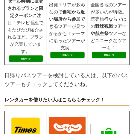
セール時期に販売
出発エリアが多彩
全国各地のツアー
されるプランと限
なので
自宅から近
が多いのが特徴。
定クーポン
に注
い場所から参加で
読売旅行ならでは
目！テレビ番組で
きるツアー
が見つ
の
野球観戦ツアー
もたびたび紹介さ
かるかも！テーマ
や航空祭ツアー
な
れるほど、プラン
に沿ったツアーが
どユニークなツア
が充実していま
充実。
ーも！
す。
日帰りバスツアーを検討している人は、以下のバス
ツアーもチェックしてくださいね。
レンタカーを借りたい人はこちらもチェック！