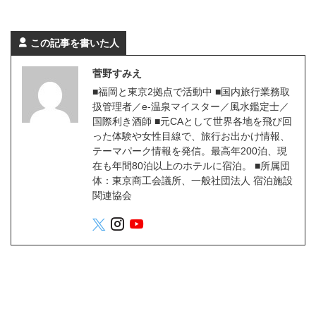
この記事を書いた人
菅野すみえ
■福岡と東京2拠点で活動中 ■国内旅行業務取
扱管理者／e-温泉マイスター／風水鑑定士／
国際利き酒師 ■元CAとして世界各地を飛び回
った体験や女性目線で、旅行お出かけ情報、
テーマパーク情報を発信。最高年200泊、現
在も年間80泊以上のホテルに宿泊。 ■所属団
体：東京商工会議所、一般社団法人 宿泊施設
関連協会