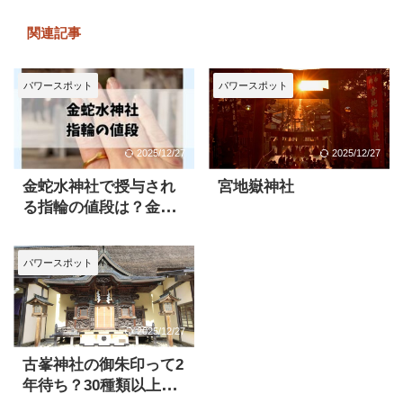
関連記事
パワースポット
パワースポット
2025/12/27
2025/12/27
金蛇水神社で授与され
宮地嶽神社
る指輪の値段は？金運
アップのつけ方も解説
パワースポット
2025/12/27
古峯神社の御朱印って2
年待ち？30種類以上の