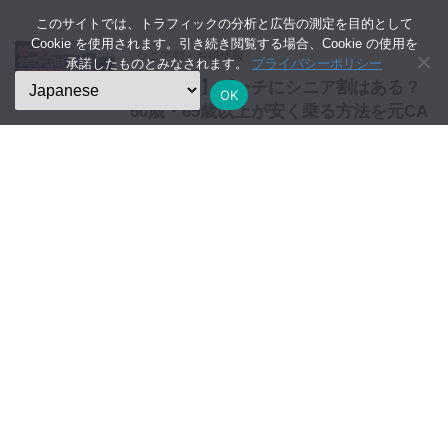
このサイトでは、トラフィックの分析と広告の測定を目的として
Cookie を使用されます。引き続き閲覧する場合、Cookie の使用を
シニア割・お得情報
承諾したものとみなされます。
プライバシーポリシー
【2026年】ピーチにシニア割はある？
OK
60歳・65歳以上が安く乗る方法を元CA
が解説
2026/7/24
シニア割・お得情報
【2026年】ジェットスターにシニア割
はある？お得に飛行機に乗る方法を元
CAが解説
2026/7/23