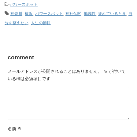
-
パワースポット
-
神奈川
,
横浜
,
パワースポット
,
神社仏閣
,
地属性
,
疲れているとき
,
自
分を整えたい
,
人生の節目
comment
メールアドレスが公開されることはありません。
※
が付いて
いる欄は必須項目です
名前
※