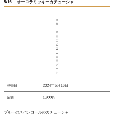
5/16 オーロラミッキーカチューシャ
出
典
：
東
京
デ
ィ
ズ
ニ
ー
リ
ゾ
ー
ト
2024年5月16日
発売日
金額
1,900円
ブルーのスパンコールのカチューシャ