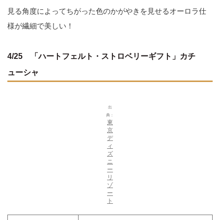
見る角度によってちがった色のかがやきを見せるオーロラ仕
様が繊細で美しい！
4/25 「ハートフェルト・ストロベリーギフト」カチ
ューシャ
出
典：
東
京
デ
ィ
ズ
ニ
ー
リ
ゾ
ー
ト