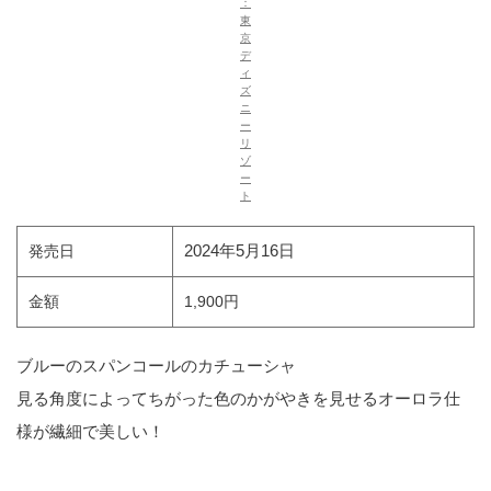
：
東
京
デ
ィ
ズ
ニ
ー
リ
ゾ
ー
ト
2024年5月16日
発売日
金額
1,900円
ブルーのスパンコールのカチューシャ
見る角度によってちがった色のかがやきを見せるオーロラ仕
様が繊細で美しい！