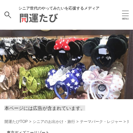
シニア世代のやってみたいを応援するメディア
本ページには広告が含まれています。
開運たびTOP
>
シニアのお出かけ・旅行
>
テーマパーク・レジャー
>
東
東京ディズニーリゾート