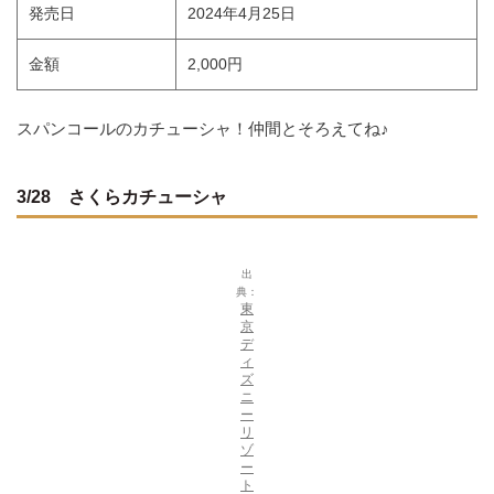
発売日
2024年4月25日
金額
2,000円
スパンコールのカチューシャ！仲間とそろえてね♪
3/28 さくらカチューシャ
出
典：
東
京
デ
ィ
ズ
ニ
ー
リ
ゾ
ー
ト