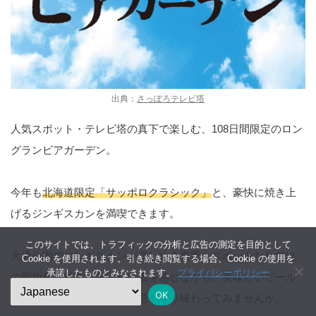
出典：
さっぽろテレビ塔
人気スポット・テレビ塔の真下で楽しむ、108日間限定のロン
グランビアガーデン。
今年も
北海道限定「サッポロクラシック」
と、豪快に焼き上
げるジンギスカンを満喫できます。
このサイトでは、トラフィックの分析と広告の測定を目的として
大通公園でジンギスカンが楽しめる貴重なスポットならでは
Cookie を使用されます。引き続き閲覧する場合、Cookie の使用を
承諾したものとみなされます。
プライバシーポリシー
の開放感も魅力。爽やかな風を感じながら、美味しいビール
OK
とともに北海道の短い夏を思いきり味わってみませんか。