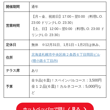
開催期間
通年
【月～金、祝前日】17:00～翌0:00 （料理L.O.
23:00 ドリンクL.O. 23:30）
営業時間
【土、日】 12:00～翌0:00 （料理L.O. 23:00 ド
リンクL.O. 23:30）
定休日
無休 ※12月31日、1月1日～1月2日は休み。
北海道札幌市中央区南２条西６丁目岡田ビル
住所
(狸小路６丁目内)
テラス席
あり
：3,500円
全９品(６皿)！スペインバルコース
全１２品(６皿)！カルネコース：5,000円
予算
な
ど
ホットペッパーで詳しく見る