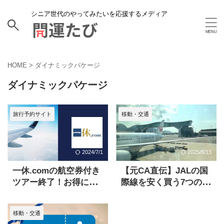
シニア世代のやってみたいを応援するメディア
HOME
>
ダイナミックパケージ
ダイナミックパケージ
旅行予約サイト
移動・交通
2024/7/1
2025/8/13
一休.comの航空券付き
【元CA直伝】JALの国
ツアー終了！お得に旅
際線を安く買う7つの方
行するためのベストな
法！裏技テクも公開
方法を紹介
移動・交通