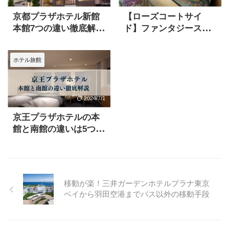
京都プラザホテル新館
【ローズコートサイ
本館7つの違い徹底解
ド】ファンタジースプ
説！おすすめはどっ
リングスホテル宿泊
ち？
記！部屋からの眺めも
ホテル旅館
解説
2024/7/1
京王プラザホテルの本
館と南館の違いは5つ！
旅のプロが徹底解説
移動が楽！三井ガーデンホテルプラナ東京
ベイから羽田空港までバス以外の移動手段