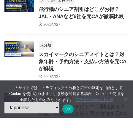
シニア割・お得情報
飛行機のシニア割引はどこがお得？
JAL・ANAなど6社を元CAが徹底比較
2026/7/27
未分類
スカイマークのシニアメイトとは？対
象年齢・予約方法・支払い方法を元CA
が解説
2026/7/27
このサイトでは、トラフィックの分析と広告の測定を目的として
Cookie を使用されます。引き続き閲覧する場合、Cookie の使用を
シニア割・お得情報
承諾したものとみなされます。
プライバシーポリシー
【2026年】ピーチにシニア割はある？
OK
60歳・65歳以上が安く乗る方法を元CA
が解説
2026/7/24