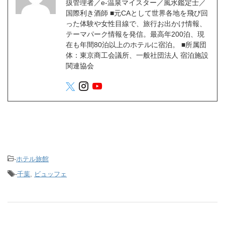
扱管理者／e-温泉マイスター／風水鑑定士／
国際利き酒師 ■元CAとして世界各地を飛び回
った体験や女性目線で、旅行お出かけ情報、
テーマパーク情報を発信。最高年200泊、現
在も年間80泊以上のホテルに宿泊。 ■所属団
体：東京商工会議所、一般社団法人 宿泊施設
関連協会
-
ホテル旅館
-
千葉
,
ビュッフェ