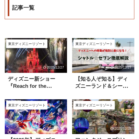
記事一覧
東京ディズニーリゾート
東京ディズニーリゾート
2025/12/27
2025/12/27
ディズニー新ショー
【知る人ぞ知る】ディ
『Reach for the
ズニーランド＆シーに
Stars』登場キャラクタ
便利な環七シャトルセ
は100種類以上！！
ブンを徹底解説
東京ディズニーリゾート
東京ディズニーリゾート
2025/12/27
2025/12/27