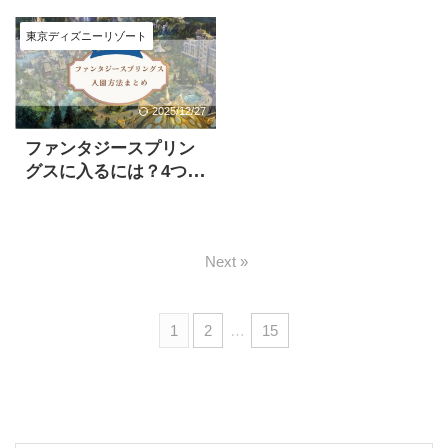
ドして計画を立てよう
したい人必見
東京ディズニーリゾート
2025/12/27
ファンタジースプリン
グスに入るには？4つの
方法を徹底解説
Next »
1
2
…
15