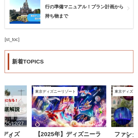
行の準備マニュアル！プラン計画から
持ち物まで
[st_toc]
新着TOPICS
東京ディズニーリゾート
東京ディズニ
2025/12/27
2025/12/27
】ディズ
【2025年】ディズニーラ
ファンタ