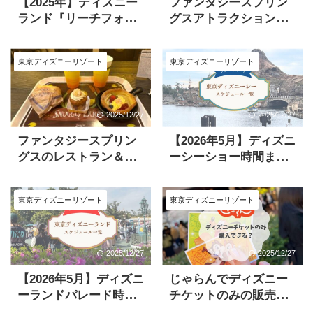
【2025年】ディズニー
ファンタジースプリン
ランド『リーチフォー
グスアトラクション一
ザスターズ』は何時か
覧【フルバージョン動
ら？鑑賞エリアやおす
画付】
東京ディズニーリゾート
東京ディズニーリゾート
すめ鑑賞場所まで
2025/12/27
2025/12/27
ファンタジースプリン
【2026年5月】ディズニ
グスのレストラン＆メ
ーシーショー時間まと
ニューまとめ！予約方
め！ダウンロードして
法も解説
計画を立てよう
東京ディズニーリゾート
東京ディズニーリゾート
2025/12/27
2025/12/27
【2026年5月】ディズニ
じゃらんでディズニー
ーランドパレード時間
チケットのみの販売は
一覧！無料ダウンロー
ある？チケットを購入