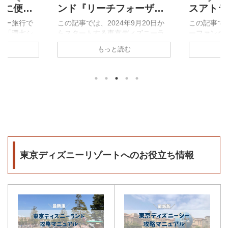
ーに便利
ンド『リーチフォーザス
スアトラ
セブンを
ターズ』は何時から？鑑
【フルバ
ニー旅行で
この記事では、2024年9月20日か
この記事で
ス「環七シ
らスタートする東京ディズニーラ
ーファンタ
賞エリアやおすすめ鑑賞
付】
セブン）」
ンドのシンデレラ城で開催される
トラクショ
もっと読む
場所まで
。 このバス
『リーチフォーザスターズ』の開
す。 全ア
較的安いホ
催時間や、おすすめの鑑賞スポッ
っています
きるだけで
トなどについてご紹介します。 デ
ないという
ドとシーに
ィズニーランド『リーチフォーザ
閉じてくだ
が楽にな
スターズ』は何時から？ 公演時間
プリングス
充実させる
18:15 / 20:40※1日1～2回公演ショ
トラクショ
ります。 ぜ
ー時間約20分 リーチフォーザスタ
アナとエル
行の計画を
ーズは1日1〜2回の公演となってい
ニー水流ラ
みてくださ
ます。 日程によっては、1日1回と
ツェルのラ
る】ディズニ
いう日もある可能性があるので、
水流ライド
東京ディズニーリゾートへのお役立ち情報
な環七シャ
ディズニーランドに行く前には事
ネバーラン
を南北に結ぶ
前にショースケジュールをチェッ
ドタイプ約6
トル☆セブ
クをした上でお出かけ ...
ー・ティン
..
ーライドタイ 