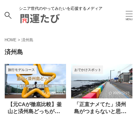
シニア世代のやってみたいを応援するメディア
HOME
>
済州島
済州島
旅行モデルコース
おでかけスポット
2025/12/23
2025/12/23
【元CAが徹底比較】釜
「正直ナメてた」済州
山と済州島どっちがい
島がつまらないと思っ
い？実際に行って分か
てた旅好きの私が虜に
った魅力の違い
なったワケ